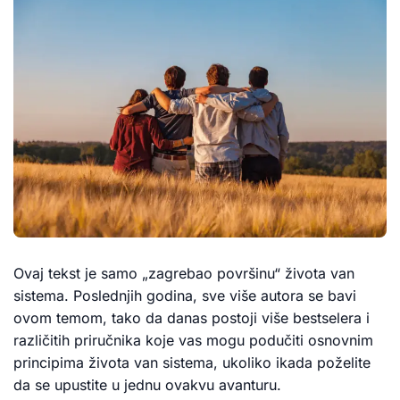
Ovaj tekst je samo „zagrebao površinu“ života van
sistema. Poslednjih godina, sve više autora se bavi
ovom temom, tako da danas postoji više bestselera i
različitih priručnika koje vas mogu podučiti osnovnim
principima života van sistema, ukoliko ikada poželite
da se upustite u jednu ovakvu avanturu.