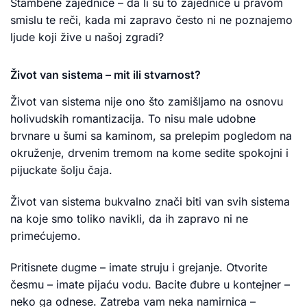
Stambene zajednice – da li su to zajednice u pravom
smislu te reči, kada mi zapravo često ni ne poznajemo
ljude koji žive u našoj zgradi?
Život van sistema – mit ili stvarnost?
Život van sistema nije ono što zamišljamo na osnovu
holivudskih romantizacija. To nisu male udobne
brvnare u šumi sa kaminom, sa prelepim pogledom na
okruženje, drvenim tremom na kome sedite spokojni i
pijuckate šolju čaja.
Život van sistema bukvalno znači biti van svih sistema
na koje smo toliko navikli, da ih zapravo ni ne
primećujemo.
Pritisnete dugme – imate struju i grejanje. Otvorite
česmu – imate pijaću vodu. Bacite đubre u kontejner –
neko ga odnese. Zatreba vam neka namirnica –