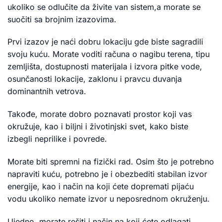
ukoliko se odlučite da živite van sistem,a morate se
suočiti sa brojnim izazovima.
Prvi izazov je naći dobru lokaciju gde biste sagradili
svoju kuću. Morate voditi računa o nagibu terena, tipu
zemljišta, dostupnosti materijala i izvora pitke vode,
osunčanosti lokacije, zaklonu i pravcu duvanja
dominantnih vetrova.
Takođe, morate dobro poznavati prostor koji vas
okružuje, kao i biljni i životinjski svet, kako biste
izbegli neprilike i povrede.
Morate biti spremni na fizički rad. Osim što je potrebno
napraviti kuću, potrebno je i obezbediti stabilan izvor
energije, kao i način na koji ćete dopremati pijaću
vodu ukoliko nemate izvor u neposrednom okruženju.
Ujedno, morate rešiti i način na koji ćete odlagati,