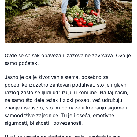
Ovde se spisak obaveza i izazova ne završava. Ovo je
samo početak.
Jasno je da je život van sistema, posebno za
početnike izuzetno zahtevan poduhvat, što je i glavni
razlog zašto se ljudi udružuju u komune. Na taj način,
ne samo što dele težak fizički posao, već udružuju
znanje i iskustvo, što im pomaže u kreiranju sigurne i
samoodržive zajednice. Tu je i osećaj emotivne
sigurnosti, bliskosti i povezanosti.
Ukoliko uspete da dođete do kraja i savladate sve