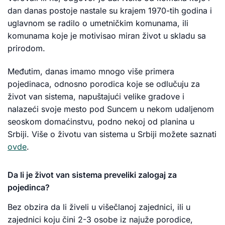
dan danas postoje nastale su krajem 1970-tih godina i
uglavnom se radilo o umetničkim komunama, ili
komunama koje je motivisao miran život u skladu sa
prirodom.
Međutim, danas imamo mnogo više primera
pojedinaca, odnosno porodica koje se odlučuju za
život van sistema, napuštajući velike gradove i
nalazeći svoje mesto pod Suncem u nekom udaljenom
seoskom domaćinstvu, podno nekoj od planina u
Srbiji. Više o životu van sistema u Srbiji možete saznati
ovde
.
Da li je život van sistema preveliki zalogaj za
pojedinca?
Bez obzira da li živeli u višečlanoj zajednici, ili u
zajednici koju čini 2-3 osobe iz najuže porodice,