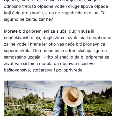
odnosno tretirati otpadne vode i druge tipove otpada
koji ćete proizvoditi, a da ne zagađujete okolinu. To
sigurno ne želite, zar ne?
Morate biti pripremljeni za slučaj dugih suša ili
neočekivanih oluja, dugih zima i uvek imati neophodne
zalihe vode i hrane jer oko vas neće biti prodavnica i
supermarketa. Deo hrane biste u tom slučaju sigurno
samostalno uzgajali – što bi značilo da bi priprema za
život van sistema morala da obuhvati i časove
baštovanstva, stočarstva i poljoprivrede.