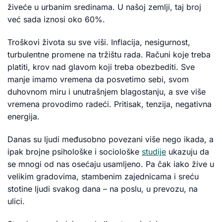
živeće u urbanim sredinama. U našoj zemlji, taj broj
već sada iznosi oko 60%.
Troškovi života su sve viši. Inflacija, nesigurnost,
turbulentne promene na tržištu rada. Računi koje treba
platiti, krov nad glavom koji treba obezbediti. Sve
manje imamo vremena da posvetimo sebi, svom
duhovnom miru i unutrašnjem blagostanju, a sve više
vremena provodimo radeći. Pritisak, tenzija, negativna
energija.
Danas su ljudi međusobno povezani više nego ikada, a
ipak brojne psihološke i sociološke
studije
ukazuju da
se mnogi od nas osećaju usamljeno. Pa čak iako žive u
velikim gradovima, stambenim zajednicama i sreću
stotine ljudi svakog dana – na poslu, u prevozu, na
ulici.