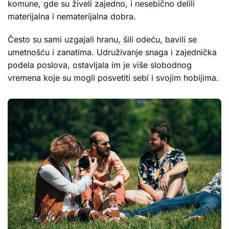
komune, gde su živeli zajedno, i nesebično delili
materijalna i nematerijalna dobra.
Često su sami uzgajali hranu, šili odeću, bavili se
umetnošću i zanatima. Udruživanje snaga i zajednička
podela poslova, ostavljala im je više slobodnog
vremena koje su mogli posvetiti sebi i svojim hobijima.