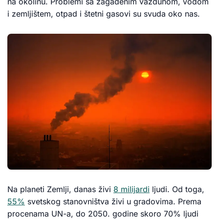
na okolinu. Problemi sa zagađenim vazduhom, vodom
i zemljištem, otpad i štetni gasovi su svuda oko nas.
Na planeti Zemlji, danas živi
8 mi
l
ijardi
ljudi. Od toga,
55%
svetskog stanovništva živi u gradovima. Prema
procenama UN-a, do 2050. godine skoro 70% ljudi