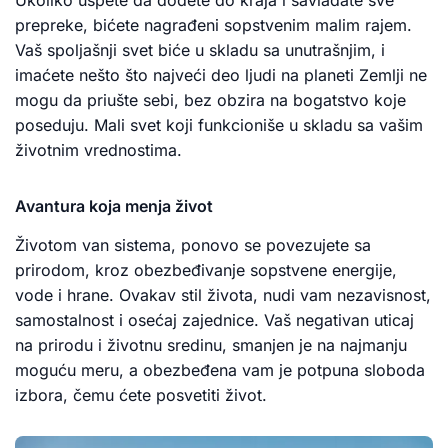
prepreke, bićete nagrađeni sopstvenim malim rajem.
Vaš spoljašnji svet biće u skladu sa unutrašnjim, i
imaćete nešto što najveći deo ljudi na planeti Zemlji ne
mogu da priušte sebi, bez obzira na bogatstvo koje
poseduju. Mali svet koji funkcioniše u skladu sa vašim
životnim vrednostima.
Avantura koja menja život
Životom van sistema, ponovo se povezujete sa
prirodom, kroz obezbeđivanje sopstvene energije,
vode i hrane. Ovakav stil života, nudi vam nezavisnost,
samostalnost i osećaj zajednice. Vaš negativan uticaj
na prirodu i životnu sredinu, smanjen je na najmanju
moguću meru, a obezbeđena vam je potpuna sloboda
izbora, čemu ćete posvetiti život.