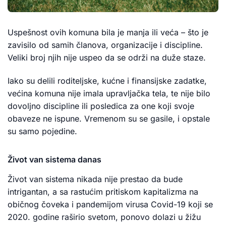
Uspešnost ovih komuna bila je manja ili veća – što je
zavisilo od samih članova, organizacije i discipline.
Veliki broj njih nije uspeo da se održi na duže staze.
Iako su delili roditeljske, kućne i finansijske zadatke,
većina komuna nije imala upravljačka tela, te nije bilo
dovoljno discipline ili posledica za one koji svoje
obaveze ne ispune. Vremenom su se gasile, i opstale
su samo pojedine.
Život van sistema danas
Život van sistema nikada nije prestao da bude
intrigantan, a sa rastućim pritiskom kapitalizma na
običnog čoveka i pandemijom virusa Covid-19 koji se
2020. godine raširio svetom, ponovo dolazi u žižu