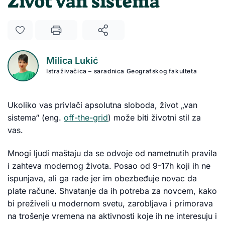
Život van sistema
Milica Lukić
Istraživačica – saradnica Geografskog fakulteta
Ukoliko vas privlači apsolutna sloboda, život „van
sistema“ (eng.
off-the-grid
) može biti životni stil za
vas.
Mnogi ljudi maštaju da se odvoje od nametnutih pravila
i zahteva modernog života. Posao od 9-17h koji ih ne
ispunjava, ali ga rade jer im obezbeđuje novac da
plate račune. Shvatanje da ih potreba za novcem, kako
bi preživeli u modernom svetu, zarobljava i primorava
na trošenje vremena na aktivnosti koje ih ne interesuju i