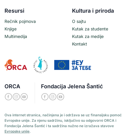
Resursi
Kultura i priroda
Rečnik pojmova
O sajtu
Knjige
Kutak za studente
Multimedija
Kutak za medije
Kontakt
ORCA
Fondacija Jelena Šantić
Ova internet stranica, načinjena je i održava se uz finansijsku pomoć
Evropske unije. Za njenu sadržinu, isključivo su odgovorni ORCA i
Fondacija Jelena Šantić i ta sadržina nužno ne izražava stavove
Evropske unije
.