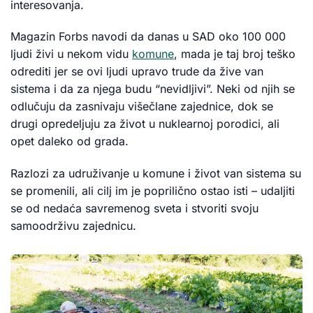
interesovanja.
Magazin Forbs navodi da danas u SAD oko 100 000
ljudi živi u nekom vidu
komune
, mada je taj broj teško
odrediti jer se ovi ljudi upravo trude da žive van
sistema i da za njega budu “nevidljivi”. Neki od njih se
odlučuju da zasnivaju višečlane zajednice, dok se
drugi opredeljuju za život u nuklearnoj porodici, ali
opet daleko od grada.
Razlozi za udruživanje u komune i život van sistema su
se promenili, ali cilj im je poprilično ostao isti – udaljiti
se od nedaća savremenog sveta i stvoriti svoju
samoodrživu zajednicu.