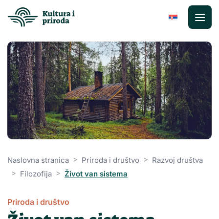
Preskoči
na
sadržaj
>
>
Naslovna stranica
Priroda i društvo
Razvoj društva
>
>
Filozofija
Život van sistema
Priroda i društvo