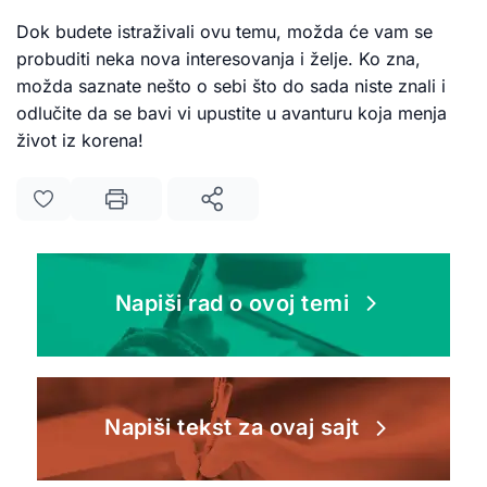
Dok budete istraživali ovu temu, možda će vam se
probuditi neka nova interesovanja i želje. Ko zna,
možda saznate nešto o sebi što do sada niste znali i
odlučite da se bavi vi upustite u avanturu koja menja
život iz korena!
Napiši rad o ovoj temi
Napiši tekst za ovaj sajt