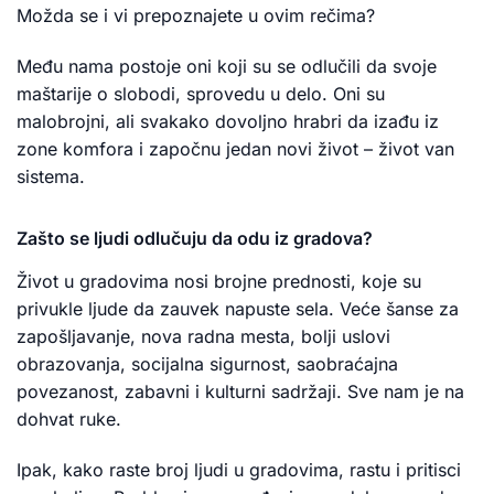
Možda se i vi prepoznajete u ovim rečima?
Među nama postoje oni koji su se odlučili da svoje
maštarije o slobodi, sprovedu u delo. Oni su
malobrojni, ali svakako dovoljno hrabri da izađu iz
zone komfora i započnu jedan novi život – život van
sistema.
Zašto se ljudi odlučuju da odu iz gradova?
Život u gradovima nosi brojne prednosti, koje su
privukle ljude da zauvek napuste sela. Veće šanse za
zapošljavanje, nova radna mesta, bolji uslovi
obrazovanja, socijalna sigurnost, saobraćajna
povezanost, zabavni i kulturni sadržaji. Sve nam je na
dohvat ruke.
Ipak, kako raste broj ljudi u gradovima, rastu i pritisci