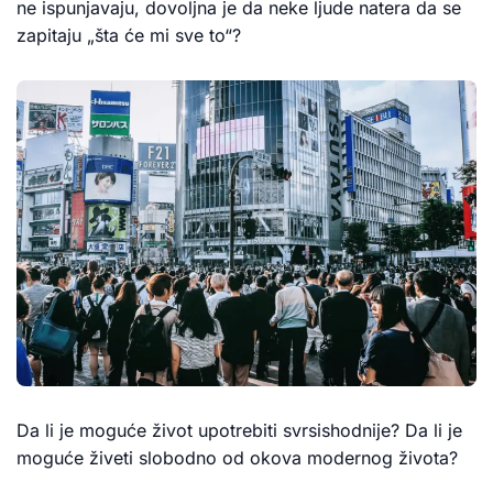
ne ispunjavaju, dovoljna je da neke ljude natera da se
zapitaju „šta će mi sve to“?
Da li je moguće život upotrebiti svrsishodnije? Da li je
moguće živeti slobodno od okova modernog života?