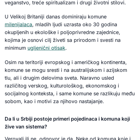
veganstvo, treće spiritualizam i drugi životni stilovi.
U Velikoj Britaniji danas dominiraju komune
milenijalaca
, mladih ljudi uzrasta oko 30 godina
okupljenih u ekološke i poljoprivredne zajednice,
kojima je osnovi cilj živeti sa prirodom i svesti na
minimum
ugljenični otisak
.
Osim na teritoriji evropskog i američkog kontinenta,
komune se mogu sresti i na australijskom i azijskom
tlu, ali i drugim delovima sveta. Naravno usled
različitog verskog, kulturološkog, ekonomskog i
socijalnog konteksta, i same komune se razlikuju među
sobom, kao i motivi za njihovo nastajanje.
Da li u Srbiji postoje primeri pojedinaca i komuna koji
žive van sistema?
Verovali ili ne, odgovor je da. Neke od komuna koje i