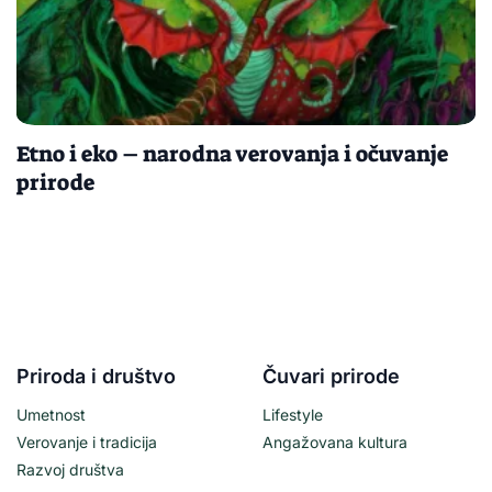
Etno i eko – narodna verovanja i očuvanje
prirode
Priroda i društvo
Čuvari prirode
Umetnost
Lifestyle
Verovanje i tradicija
Angažovana kultura
Razvoj društva