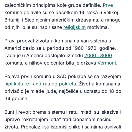
zajedničkim principima koje grupa definiše.
Prve
komune pojavile su se početkom 19. veka u Velikoj
Britaniji i Sjedinjenim američkim državama, a mnoge
od njih, bile su inspirisane
religijskim
motivima.
Pravi procvat života u komunama van sistema u
Americi desio se u periodu od 1960-1970. godine.
Tada je u Americi postojalo između
2000 i 3000
komuna, a njihov epicentar bila je država
Vermont
.
Pojava prvih komuna u SAD poklapa se sa razvojem
hipi kulture
i
anti-ratnog pokreta
. Život u komunama
privlačio je mlade ljude, najčešće u uzrastu od 18 do
34 godine.
Bunt i revolt prema sistemu i ratu, mladi su iskazivali
upravo “okretanjem leđa” tradicionalnom načinu
života. Pronalazli su istomišljenike i sa njima osnivali