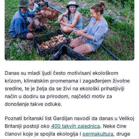
Danas su mladi ljudi često motivisani ekološkom
krizom, klimatskim promenama i zagađenjem životne
sredine, te je želja da se živi na ekološki prihatljiviji
način u dodiru sa prirodom, najčešći motiv za
donošenje takve odluke.
Poznati britanski list Gardijan navodi da danas u Velikoj
Britaniji postoji oko
400 takvih zajednica
. Neke čine
članovi koje je spojila ekologija i
permakultura
, druge