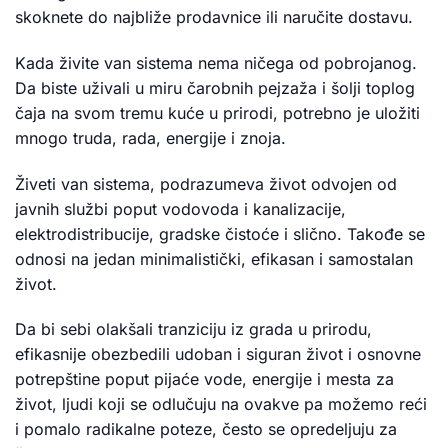
skoknete do najbliže prodavnice ili naručite dostavu.
Kada živite van sistema nema ničega od pobrojanog.
Da biste uživali u miru čarobnih pejzaža i šolji toplog
čaja na svom tremu kuće u prirodi, potrebno je uložiti
mnogo truda, rada, energije i znoja.
Živeti van sistema, podrazumeva život odvojen od
javnih službi poput vodovoda i kanalizacije,
elektrodistribucije, gradske čistoće i slično. Takođe se
odnosi na jedan minimalistički, efikasan i samostalan
život.
Da bi sebi olakšali tranziciju iz grada u prirodu,
efikasnije obezbedili udoban i siguran život i osnovne
potrepštine poput pijaće vode, energije i mesta za
život, ljudi koji se odlučuju na ovakve pa možemo reći
i pomalo radikalne poteze, često se opredeljuju za