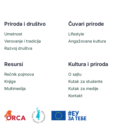
Priroda i društvo
Čuvari prirode
Umetnost
Lifestyle
Verovanje i tradicija
Angažovana kultura
Razvoj društva
Resursi
Kultura i priroda
Rečnik pojmova
O sajtu
Knjige
Kutak za studente
Multimedija
Kutak za medije
Kontakt