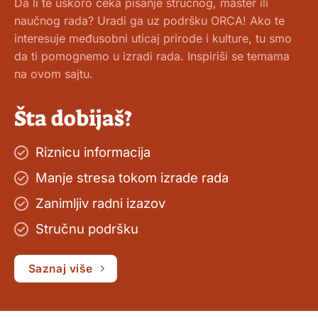
Da li te uskoro čeka pisanje stručnog, master ili
naučnog rada? Uradi ga uz podršku ORCA! Ako te
interesuje međusobni uticaj prirode i kulture, tu smo
da ti pomognemo u izradi rada. Inspiriši se temama
na ovom sajtu.
Šta dobijaš?
Riznicu informacija
Manje stresa tokom izrade rada
Zanimljiv radni izazov
Stručnu podršku
Saznaj više