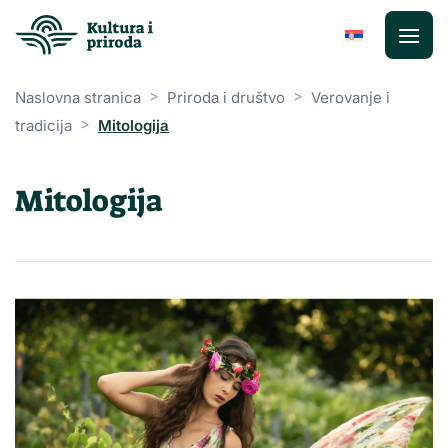
Preskoči
na
sadržaj
>
>
Naslovna stranica
Priroda i društvo
Verovanje i
>
tradicija
Mitologija
Mitologija