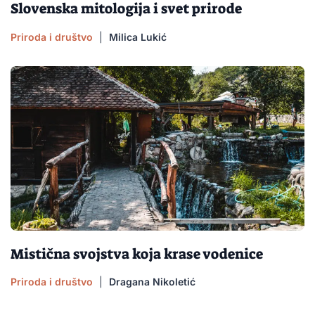
Slovenska mitologija i svet prirode
Priroda i društvo
|
Milica Lukić
Mistična svojstva koja krase vodenice
Priroda i društvo
|
Dragana Nikoletić