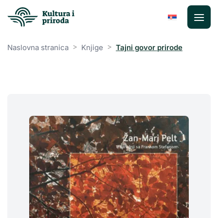
Preskoči
na
sadržaj
>
>
Naslovna stranica
Knjige
Tajni govor prirode