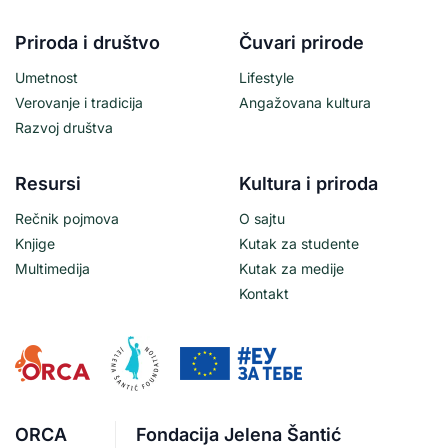
Priroda i društvo
Čuvari prirode
Umetnost
Lifestyle
Verovanje i tradicija
Angažovana kultura
Razvoj društva
Resursi
Kultura i priroda
Rečnik pojmova
O sajtu
Knjige
Kutak za studente
Multimedija
Kutak za medije
Kontakt
ORCA
Fondacija Jelena Šantić