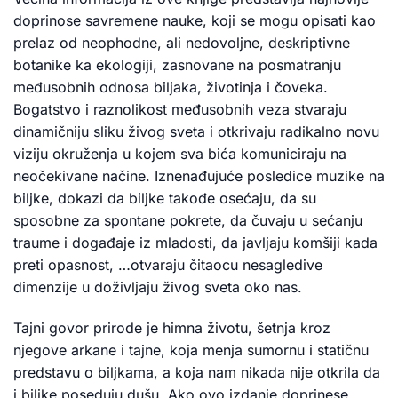
doprinose savremene nauke, koji se mogu opisati kao
prelaz od neophodne, ali nedovoljne, deskriptivne
botanike ka ekologiji, zasnovane na posmatranju
međusobnih odnosa biljaka, životinja i čoveka.
Bogatstvo i raznolikost međusobnih veza stvaraju
dinamičniju sliku živog sveta i otkrivaju radikalno novu
viziju okruženja u kojem sva bića komuniciraju na
neočekivane načine. Iznenađujuće posledice muzike na
biljke, dokazi da biljke takođe osećaju, da su
sposobne za spontane pokrete, da čuvaju u sećanju
traume i događaje iz mladosti, da javljaju komšiji kada
preti opasnost, …otvaraju čitaocu nesagledive
dimenzije u doživljaju živog sveta oko nas.
Tajni govor prirode je himna životu, šetnja kroz
njegove arkane i tajne, koja menja sumornu i statičnu
predstavu o biljkama, a koja nam nikada nije otkrila da
i biljke poseduju dušu. Ako ovo izdanje doprinese