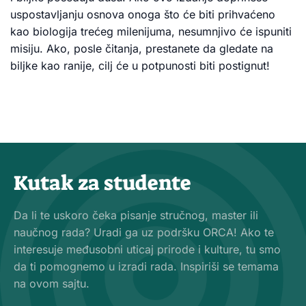
uspostavljanju osnova onoga što će biti prihvaćeno
kao biologija trećeg milenijuma, nesumnjivo će ispuniti
misiju. Ako, posle čitanja, prestanete da gledate na
biljke kao ranije, cilj će u potpunosti biti postignut!
Kutak za studente
Da li te uskoro čeka pisanje stručnog, master ili
naučnog rada? Uradi ga uz podršku ORCA! Ako te
interesuje međusobni uticaj prirode i kulture, tu smo
da ti pomognemo u izradi rada. Inspiriši se temama
na ovom sajtu.